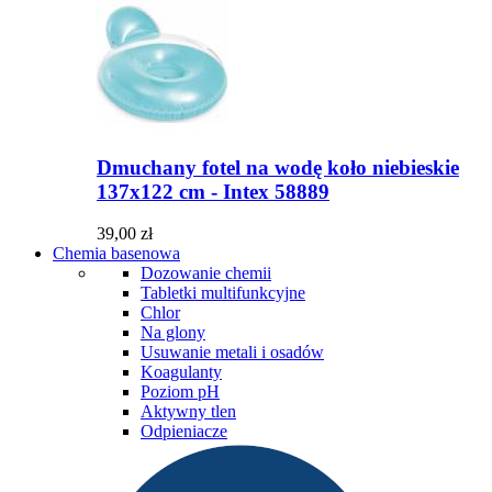
Dmuchany fotel na wodę koło niebieskie
137x122 cm - Intex 58889
39,00 zł
Chemia basenowa
Dozowanie chemii
Tabletki multifunkcyjne
Chlor
Na glony
Usuwanie metali i osadów
Koagulanty
Poziom pH
Aktywny tlen
Odpieniacze