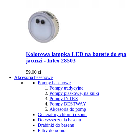
Kolorowa lampka LED na baterie do spa
jacuzzi - Intex 28503
59,00 zł
Akcesoria basenowe
Pompy basenowe
Pompy tradycyjne
Pompy piaskowe, na kulki
Pompy INTEX
Pompy BESTWAY
Akcesoria do pomp
Generatory chloru i ozonu
Do czyszczenia basenu
Drabinki do basenu
Filtry do pomp