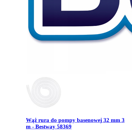
Wąż rura do pompy basenowej 32 mm 3
m - Bestway 58369