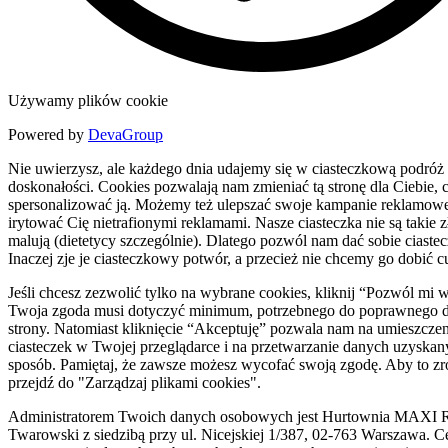
Używamy plików cookie
Powered by
DevaGroup
Nie uwierzysz, ale każdego dnia udajemy się w ciasteczkową podróż
doskonałości. Cookies pozwalają nam zmieniać tą stronę dla Ciebie, c
spersonalizować ją. Możemy też ulepszać swoje kampanie reklamowe
irytować Cię nietrafionymi reklamami. Nasze ciasteczka nie są takie zł
malują (dietetycy szczególnie). Dlatego pozwól nam dać sobie ciaste
Inaczej zje je ciasteczkowy potwór, a przecież nie chcemy go dobić c
Jeśli chcesz zezwolić tylko na wybrane cookies, kliknij “Pozwól mi 
Twoja zgoda musi dotyczyć minimum, potrzebnego do poprawnego d
strony. Natomiast kliknięcie “Akceptuję” pozwala nam na umieszczen
ciasteczek w Twojej przeglądarce i na przetwarzanie danych uzyskan
sposób. Pamiętaj, że zawsze możesz wycofać swoją zgodę. Aby to zr
przejdź do "Zarządzaj plikami cookies".
Administratorem Twoich danych osobowych jest Hurtownia MAXI R
Twarowski z siedzibą przy ul. Nicejskiej 1/387, 02-763 Warszawa. C