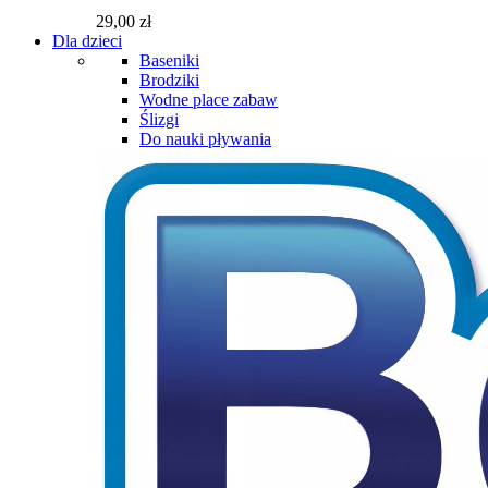
29,00 zł
Dla dzieci
Baseniki
Brodziki
Wodne place zabaw
Ślizgi
Do nauki pływania