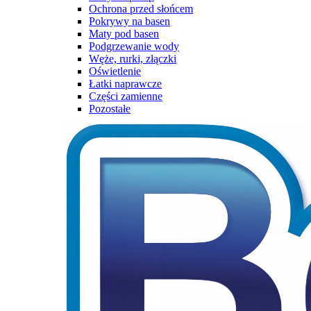
Ochrona przed słońcem
Pokrywy na basen
Maty pod basen
Podgrzewanie wody
Węże, rurki, złączki
Oświetlenie
Łatki naprawcze
Części zamienne
Pozostałe