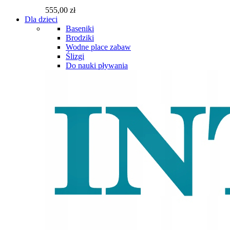
555,00 zł
Dla dzieci
Baseniki
Brodziki
Wodne place zabaw
Ślizgi
Do nauki pływania