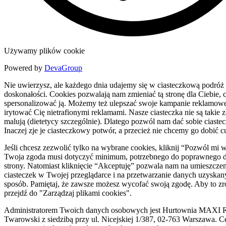
Używamy plików cookie
Powered by
DevaGroup
Nie uwierzysz, ale każdego dnia udajemy się w ciasteczkową podróż
doskonałości. Cookies pozwalają nam zmieniać tą stronę dla Ciebie, c
spersonalizować ją. Możemy też ulepszać swoje kampanie reklamowe
irytować Cię nietrafionymi reklamami. Nasze ciasteczka nie są takie zł
malują (dietetycy szczególnie). Dlatego pozwól nam dać sobie ciaste
Inaczej zje je ciasteczkowy potwór, a przecież nie chcemy go dobić c
Jeśli chcesz zezwolić tylko na wybrane cookies, kliknij “Pozwól mi 
Twoja zgoda musi dotyczyć minimum, potrzebnego do poprawnego d
strony. Natomiast kliknięcie “Akceptuję” pozwala nam na umieszczen
ciasteczek w Twojej przeglądarce i na przetwarzanie danych uzyskan
sposób. Pamiętaj, że zawsze możesz wycofać swoją zgodę. Aby to zr
przejdź do "Zarządzaj plikami cookies".
Administratorem Twoich danych osobowych jest Hurtownia MAXI R
Twarowski z siedzibą przy ul. Nicejskiej 1/387, 02-763 Warszawa. C