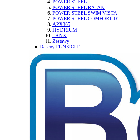
POWER STEEL
POWER STEEL RATAN
POWER STEEL SWIM VISTA
POWER STEEL COMFORT JET
APX365
HYDRIUM
TANX
Zestawy
Baseny FUNSICLE