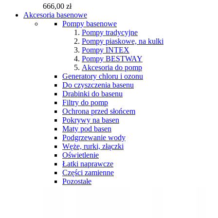
666,00 zł
Akcesoria basenowe
Pompy basenowe
Pompy tradycyjne
Pompy piaskowe, na kulki
Pompy INTEX
Pompy BESTWAY
Akcesoria do pomp
Generatory chloru i ozonu
Do czyszczenia basenu
Drabinki do basenu
Filtry do pomp
Ochrona przed słońcem
Pokrywy na basen
Maty pod basen
Podgrzewanie wody
Węże, rurki, złączki
Oświetlenie
Łatki naprawcze
Części zamienne
Pozostałe