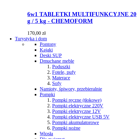
6w1 TABLETKI MULTIFUNKCYJNE 20
g / 5 kg - CHEMOFORM
170,00 zł
Turystyka i dom
Pontony
Kajaki
Deski SUP
Dmuchane meble
Poduszki
Fotele, pufy
Materace
Sofy
Namioty, śpiwory, przebieralnie
Pompki
Pompki ręczne (tłokowe)
Pompki elektryczne 220V
Pompki elektryczne 12V
Pompki elektryczne USB 5V
Pompki akumulatorowe
Pompki nożne
Wiosła