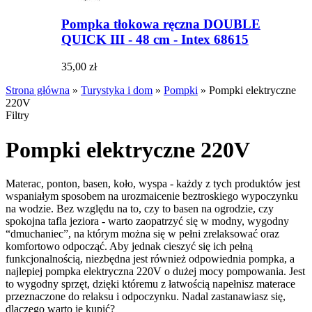
Pompka tłokowa ręczna DOUBLE
QUICK III - 48 cm - Intex 68615
35,00 zł
Strona główna
»
Turystyka i dom
»
Pompki
»
Pompki elektryczne
220V
Filtry
Pompki elektryczne 220V
Materac, ponton, basen, koło, wyspa - każdy z tych produktów jest
wspaniałym sposobem na urozmaicenie beztroskiego wypoczynku
na wodzie. Bez względu na to, czy to basen na ogrodzie, czy
spokojna tafla jeziora - warto zaopatrzyć się w modny, wygodny
“dmuchaniec”, na którym można się w pełni zrelaksować oraz
komfortowo odpocząć. Aby jednak cieszyć się ich pełną
funkcjonalnością, niezbędna jest również odpowiednia pompka, a
najlepiej pompka elektryczna 220V o dużej mocy pompowania. Jest
to wygodny sprzęt, dzięki któremu z łatwością napełnisz materace
przeznaczone do relaksu i odpoczynku. Nadal zastanawiasz się,
dlaczego warto je kupić?