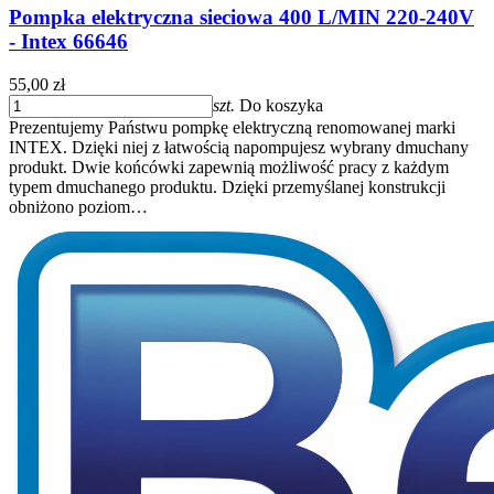
Pompka elektryczna sieciowa 400 L/MIN 220-240V
- Intex 66646
55,00 zł
szt.
Do koszyka
Prezentujemy Państwu pompkę elektryczną renomowanej marki
INTEX. Dzięki niej z łatwością napompujesz wybrany dmuchany
produkt. Dwie końcówki zapewnią możliwość pracy z każdym
typem dmuchanego produktu. Dzięki przemyślanej konstrukcji
obniżono poziom…