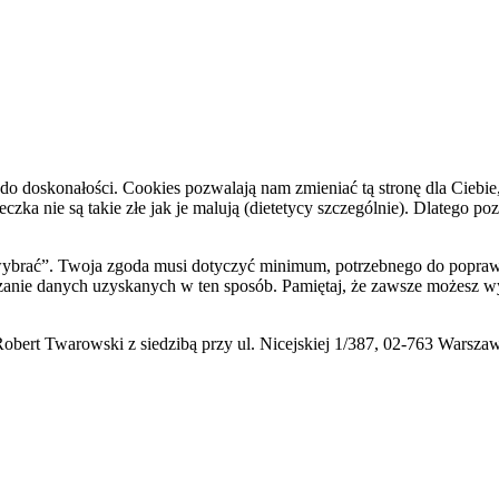
do doskonałości. Cookies pozwalają nam zmieniać tą stronę dla Ciebie
zka nie są takie złe jak je malują (dietetycy szczególnie). Dlatego po
i wybrać”. Twoja zgoda musi dotyczyć minimum, potrzebnego do poprawn
zanie danych uzyskanych w ten sposób. Pamiętaj, że zawsze możesz wy
ert Twarowski z siedzibą przy ul. Nicejskiej 1/387, 02-763 Warsza