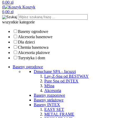
0,00 zł
0
Koszyk
0,00 zł
wszystkie kategorie
Baseny ogrodowe
Akcesoria basenowe
Dla dzieci
Chemia basenowa
Akcesoria plażowe
Turystyka i dom
Baseny ogrodowe
Dmuchane SPA - Jacuzzi
Lay-Z-Spa od BESTWAY
Pure Spa od INTEX
MSpa
Akcesoria
Baseny rozporowe
Baseny stelażowe
Baseny INTEX
EASY SET
METAL FRAME