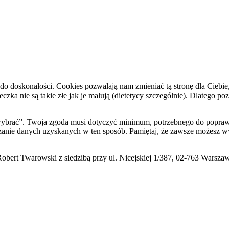
do doskonałości. Cookies pozwalają nam zmieniać tą stronę dla Ciebie
zka nie są takie złe jak je malują (dietetycy szczególnie). Dlatego po
i wybrać”. Twoja zgoda musi dotyczyć minimum, potrzebnego do poprawn
zanie danych uzyskanych w ten sposób. Pamiętaj, że zawsze możesz wy
ert Twarowski z siedzibą przy ul. Nicejskiej 1/387, 02-763 Warsza