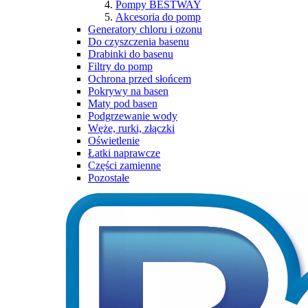
Pompy BESTWAY
Akcesoria do pomp
Generatory chloru i ozonu
Do czyszczenia basenu
Drabinki do basenu
Filtry do pomp
Ochrona przed słońcem
Pokrywy na basen
Maty pod basen
Podgrzewanie wody
Węże, rurki, złączki
Oświetlenie
Łatki naprawcze
Części zamienne
Pozostałe