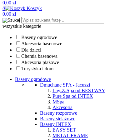
0,00 zł
0
Koszyk
0,00 zł
wszystkie kategorie
Baseny ogrodowe
Akcesoria basenowe
Dla dzieci
Chemia basenowa
Akcesoria plażowe
Turystyka i dom
Baseny ogrodowe
Dmuchane SPA - Jacuzzi
Lay-Z-Spa od BESTWAY
Pure Spa od INTEX
MSpa
Akcesoria
Baseny rozporowe
Baseny stelażowe
Baseny INTEX
EASY SET
METAL FRAME