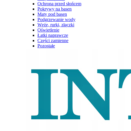
Ochrona przed słońcem
Pokrywy na basen
Maty pod basen
Podgrzewanie wody
Węże, rurki, złączki
Oświetlenie
Łatki naprawcze
Części zamienne
Pozostałe