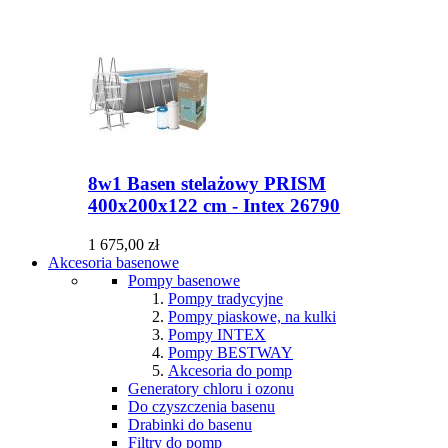
8w1 Basen stelażowy PRISM
400x200x122 cm - Intex 26790
1 675,00 zł
Akcesoria basenowe
Pompy basenowe
Pompy tradycyjne
Pompy piaskowe, na kulki
Pompy INTEX
Pompy BESTWAY
Akcesoria do pomp
Generatory chloru i ozonu
Do czyszczenia basenu
Drabinki do basenu
Filtry do pomp