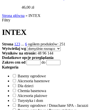
46,00 zł
Strona główna
»
INTEX
Filtry
INTEX
Strona
1
2
3
...
6
ogółem produktów: 251
Wyświetlaj wg
Wyników na stronie:
48
96
144
Dodatkowe opcje przeglądania
Zakres cen od
do
Kategoria
Baseny ogrodowe
Akcesoria basenowe
Dla dzieci
Chemia basenowa
Akcesoria plażowe
Turystyka i dom
Baseny ogrodowe / Dmuchane SPA - Jacuzzi