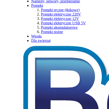
Namioty, śpiwory, przebieralnie
Pompki
Pompki ręczne (tłokowe)
Pompki elektryczne 220V
Pompki elektryczne 12V
Pompki elektryczne USB 5V
Pompki akumulatorowe
Pompki nożne
Wiosła
Dla zwierząt