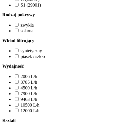
S1 (29001)
Rodzaj pokrywy
zwykła
solarna
Wkład filtrujący
syntetyczny
piasek / szkło
Wydajność
2006 L/h
3785 L/h
4500 L/h
7900 L/h
9463 L/h
10500 L/h
12000 L/h
Kształt