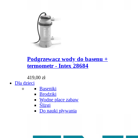
Podgrzewacz wody do basenu +
termometr - Intex 28684
419,00 zł
Dla dzieci
Baseniki
Brodziki
Wodne place zabaw
Ślizgi
Do nauki pływania