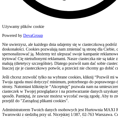
Używamy plików cookie
Powered by
DevaGroup
Nie uwierzysz, ale każdego dnia udajemy się w ciasteczkową podróż
doskonałości. Cookies pozwalają nam zmieniać tą stronę dla Ciebie, c
spersonalizować ją. Możemy też ulepszać swoje kampanie reklamowe
irytować Cię nietrafionymi reklamami. Nasze ciasteczka nie są takie zł
malują (dietetycy szczególnie). Dlatego pozwól nam dać sobie ciaste
Inaczej zje je ciasteczkowy potwór, a przecież nie chcemy go dobić c
Jeśli chcesz zezwolić tylko na wybrane cookies, kliknij “Pozwól mi 
Twoja zgoda musi dotyczyć minimum, potrzebnego do poprawnego d
strony. Natomiast kliknięcie “Akceptuję” pozwala nam na umieszczen
ciasteczek w Twojej przeglądarce i na przetwarzanie danych uzyskan
sposób. Pamiętaj, że zawsze możesz wycofać swoją zgodę. Aby to zr
przejdź do "Zarządzaj plikami cookies".
Administratorem Twoich danych osobowych jest Hurtownia MAXI R
Twarowski z siedzibą przy ul. Nicejskiej 1/387, 02-763 Warszawa. C