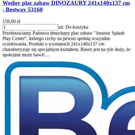
Wodny plac zabaw DINOZAURY 241x140x137 cm
- Bestway 53160
159,00 zł
szt.
Do koszyka
Przedstawiamy Państwu dmuchany plac zabaw "Jurassic Splash
Play Center", którego cechy na pewno spełnią wszystkie
oczekiwania. Produkt o wymiarach 241x140x137 cm
charakteryzuje się specjalnym kształtem. Basen jest na tyle duży, że
spokojnie może bawić…