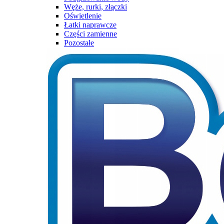
Węże, rurki, złączki
Oświetlenie
Łatki naprawcze
Części zamienne
Pozostałe