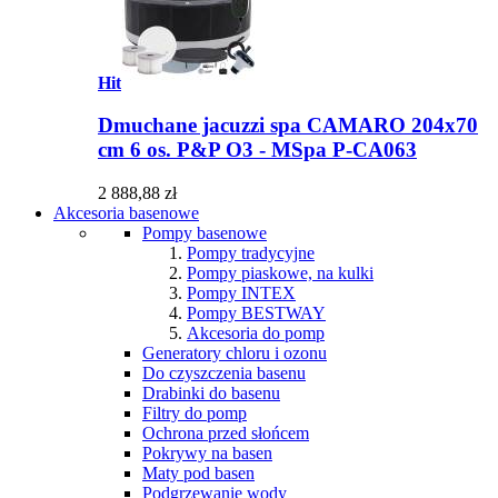
Hit
Dmuchane jacuzzi spa CAMARO 204x70
cm 6 os. P&P O3 - MSpa P-CA063
2 888,88 zł
Akcesoria basenowe
Pompy basenowe
Pompy tradycyjne
Pompy piaskowe, na kulki
Pompy INTEX
Pompy BESTWAY
Akcesoria do pomp
Generatory chloru i ozonu
Do czyszczenia basenu
Drabinki do basenu
Filtry do pomp
Ochrona przed słońcem
Pokrywy na basen
Maty pod basen
Podgrzewanie wody