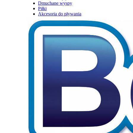
Dmuchane wyspy
Piłki
Akcesoria do pływania