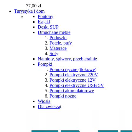
77,00 zł
Turystyka i dom
Pontony
Kajaki
Deski SUP
Dmuchane meble
Poduszki
Fotele, pufy
Materace
Sofy
Namioty, śpiwory, przebieralnie
Pompki
Pompki ręczne (tłokowe)
Pompki elektryczne 220V
Pompki elektryczne 12V
Pompki elektryczne USB 5V
Pompki akumulatorowe
Pompki nożne
Wiosła
Dla zwierząt