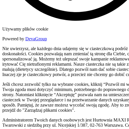
Używamy plików cookie
Powered by
DevaGroup
Nie uwierzysz, ale każdego dnia udajemy się w ciasteczkową podróż
doskonałości. Cookies pozwalają nam zmieniać tą stronę dla Ciebie, c
spersonalizować ją. Możemy też ulepszać swoje kampanie reklamowe
irytować Cię nietrafionymi reklamami. Nasze ciasteczka nie są takie zł
malują (dietetycy szczególnie). Dlatego pozwól nam dać sobie ciaste
Inaczej zje je ciasteczkowy potwór, a przecież nie chcemy go dobić c
Jeśli chcesz zezwolić tylko na wybrane cookies, kliknij “Pozwól mi 
Twoja zgoda musi dotyczyć minimum, potrzebnego do poprawnego d
strony. Natomiast kliknięcie “Akceptuję” pozwala nam na umieszczen
ciasteczek w Twojej przeglądarce i na przetwarzanie danych uzyskan
sposób. Pamiętaj, że zawsze możesz wycofać swoją zgodę. Aby to zr
przejdź do "Zarządzaj plikami cookies".
Administratorem Twoich danych osobowych jest Hurtownia MAXI R
Twarowski z siedzibą przy ul. Nicejskiej 1/387, 02-763 Warszawa. C