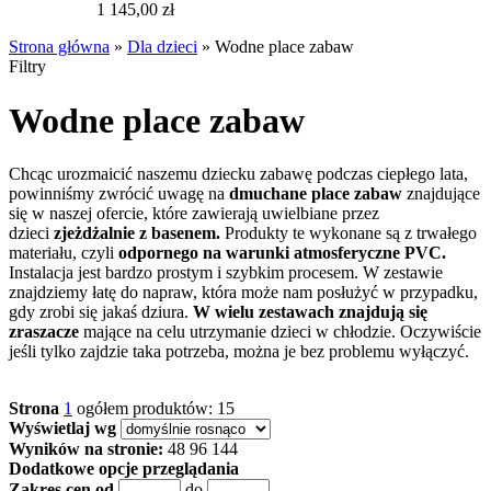
1 145,00 zł
Strona główna
»
Dla dzieci
»
Wodne place zabaw
Filtry
Wodne place zabaw
Chcąc urozmaicić naszemu dziecku zabawę podczas ciepłego lata,
powinniśmy zwrócić uwagę na
dmuchane place zabaw
znajdujące
się w naszej ofercie, które zawierają uwielbiane przez
dzieci
zjeżdżalnie z basenem.
Produkty te wykonane są z trwałego
materiału, czyli
odpornego na warunki atmosferyczne PVC.
Instalacja jest bardzo prostym i szybkim procesem. W zestawie
znajdziemy łatę do napraw, która może nam posłużyć w przypadku,
gdy zrobi się jakaś dziura.
W wielu zestawach znajdują się
zraszacze
mające na celu utrzymanie dzieci w chłodzie. Oczywiście
jeśli tylko zajdzie taka potrzeba, można je bez problemu wyłączyć.
Strona
1
ogółem produktów: 15
Wyświetlaj wg
Wyników na stronie:
48
96
144
Dodatkowe opcje przeglądania
Zakres cen od
do