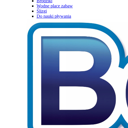
Brodziki
Wodne place zabaw
Ślizgi
Do nauki pływania