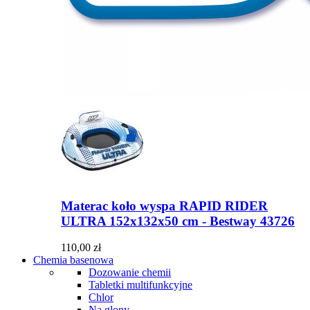
Materac koło wyspa RAPID RIDER
ULTRA 152x132x50 cm - Bestway 43726
110,00 zł
Chemia basenowa
Dozowanie chemii
Tabletki multifunkcyjne
Chlor
Na glony