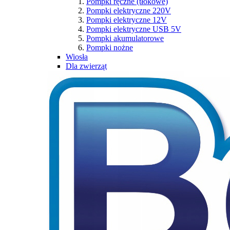
Pompki ręczne (tłokowe)
Pompki elektryczne 220V
Pompki elektryczne 12V
Pompki elektryczne USB 5V
Pompki akumulatorowe
Pompki nożne
Wiosła
Dla zwierząt