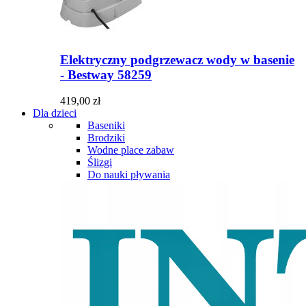
Elektryczny podgrzewacz wody w basenie
- Bestway 58259
419,00 zł
Dla dzieci
Baseniki
Brodziki
Wodne place zabaw
Ślizgi
Do nauki pływania