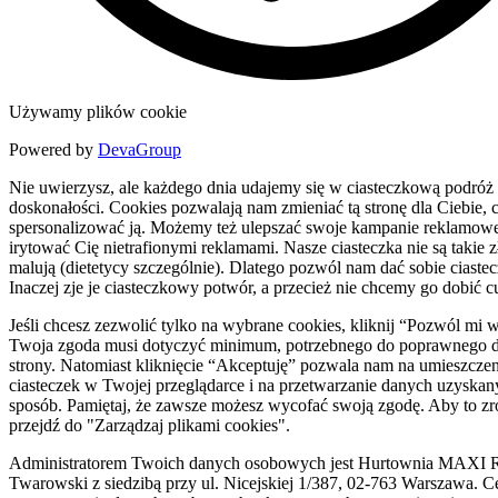
Używamy plików cookie
Powered by
DevaGroup
Nie uwierzysz, ale każdego dnia udajemy się w ciasteczkową podróż
doskonałości. Cookies pozwalają nam zmieniać tą stronę dla Ciebie, c
spersonalizować ją. Możemy też ulepszać swoje kampanie reklamowe
irytować Cię nietrafionymi reklamami. Nasze ciasteczka nie są takie zł
malują (dietetycy szczególnie). Dlatego pozwól nam dać sobie ciaste
Inaczej zje je ciasteczkowy potwór, a przecież nie chcemy go dobić c
Jeśli chcesz zezwolić tylko na wybrane cookies, kliknij “Pozwól mi 
Twoja zgoda musi dotyczyć minimum, potrzebnego do poprawnego d
strony. Natomiast kliknięcie “Akceptuję” pozwala nam na umieszczen
ciasteczek w Twojej przeglądarce i na przetwarzanie danych uzyskan
sposób. Pamiętaj, że zawsze możesz wycofać swoją zgodę. Aby to zr
przejdź do "Zarządzaj plikami cookies".
Administratorem Twoich danych osobowych jest Hurtownia MAXI R
Twarowski z siedzibą przy ul. Nicejskiej 1/387, 02-763 Warszawa. C