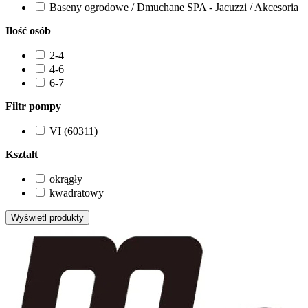
Baseny ogrodowe / Dmuchane SPA - Jacuzzi / Akcesoria
Ilość osób
2-4
4-6
6-7
Filtr pompy
VI (60311)
Kształt
okrągły
kwadratowy