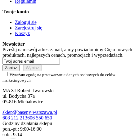
Regulamin
Twoje konto
Zaloguj się
Zarejestruj się
Koszyk
Newsletter
Prześlij nam swój adres e-mail, a my powiadomimy Cię o nowych
produktach, najlepszych cenach, promocjach i wyprzedażach.
Wyrażam zgodę na przetwarzanie danych osobowych do celów
marketingowych
MAXI Robert Twarowski
ul. Bodycha 37a
05-816
Michałowice
sklep@baseny-warszawa.pl
608 212 213
606 550 650
Godziny działania sklepu
pon.-pt.: 9:00-16:00
sob.: 9-14