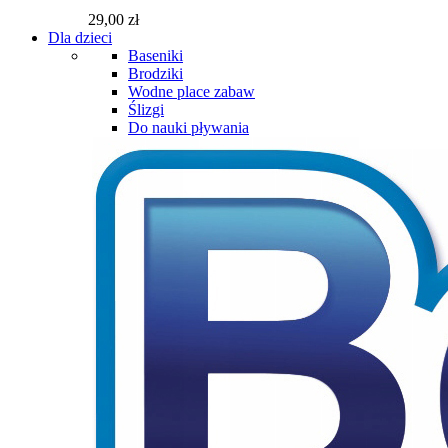
29,00 zł
Dla dzieci
Baseniki
Brodziki
Wodne place zabaw
Ślizgi
Do nauki pływania