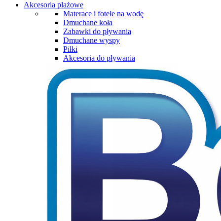
Akcesoria plażowe
Materace i fotele na wodę
Dmuchane koła
Zabawki do pływania
Dmuchane wyspy
Piłki
Akcesoria do pływania