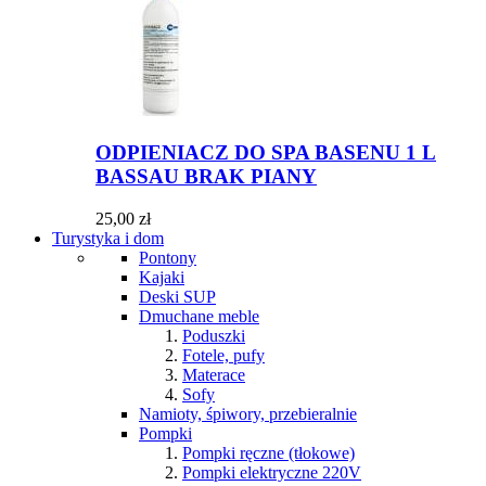
ODPIENIACZ DO SPA BASENU 1 L
BASSAU BRAK PIANY
25,00 zł
Turystyka i dom
Pontony
Kajaki
Deski SUP
Dmuchane meble
Poduszki
Fotele, pufy
Materace
Sofy
Namioty, śpiwory, przebieralnie
Pompki
Pompki ręczne (tłokowe)
Pompki elektryczne 220V