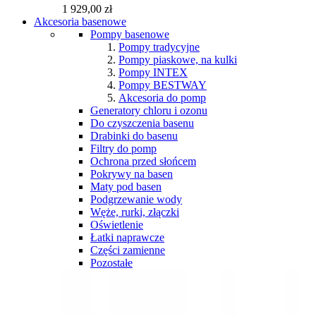
1 929,00 zł
Akcesoria basenowe
Pompy basenowe
Pompy tradycyjne
Pompy piaskowe, na kulki
Pompy INTEX
Pompy BESTWAY
Akcesoria do pomp
Generatory chloru i ozonu
Do czyszczenia basenu
Drabinki do basenu
Filtry do pomp
Ochrona przed słońcem
Pokrywy na basen
Maty pod basen
Podgrzewanie wody
Węże, rurki, złączki
Oświetlenie
Łatki naprawcze
Części zamienne
Pozostałe