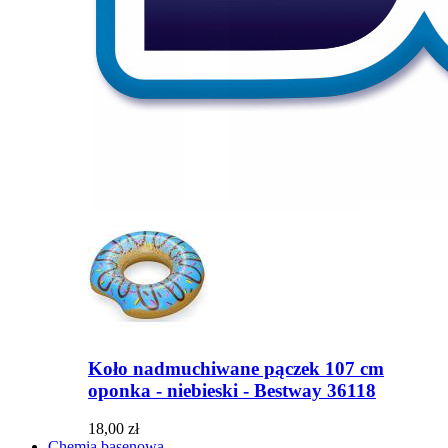
Koło nadmuchiwane pączek 107 cm
oponka - niebieski - Bestway 36118
18,00 zł
Chemia basenowa