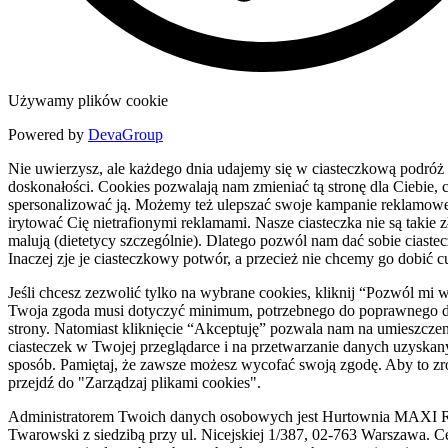
Używamy plików cookie
Powered by
DevaGroup
Nie uwierzysz, ale każdego dnia udajemy się w ciasteczkową podróż
doskonałości. Cookies pozwalają nam zmieniać tą stronę dla Ciebie, c
spersonalizować ją. Możemy też ulepszać swoje kampanie reklamowe
irytować Cię nietrafionymi reklamami. Nasze ciasteczka nie są takie zł
malują (dietetycy szczególnie). Dlatego pozwól nam dać sobie ciaste
Inaczej zje je ciasteczkowy potwór, a przecież nie chcemy go dobić c
Jeśli chcesz zezwolić tylko na wybrane cookies, kliknij “Pozwól mi 
Twoja zgoda musi dotyczyć minimum, potrzebnego do poprawnego d
strony. Natomiast kliknięcie “Akceptuję” pozwala nam na umieszczen
ciasteczek w Twojej przeglądarce i na przetwarzanie danych uzyskan
sposób. Pamiętaj, że zawsze możesz wycofać swoją zgodę. Aby to zr
przejdź do "Zarządzaj plikami cookies".
Administratorem Twoich danych osobowych jest Hurtownia MAXI R
Twarowski z siedzibą przy ul. Nicejskiej 1/387, 02-763 Warszawa. C