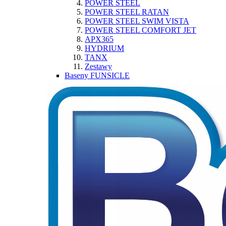
POWER STEEL
POWER STEEL RATAN
POWER STEEL SWIM VISTA
POWER STEEL COMFORT JET
APX365
HYDRIUM
TANX
Zestawy
Baseny FUNSICLE