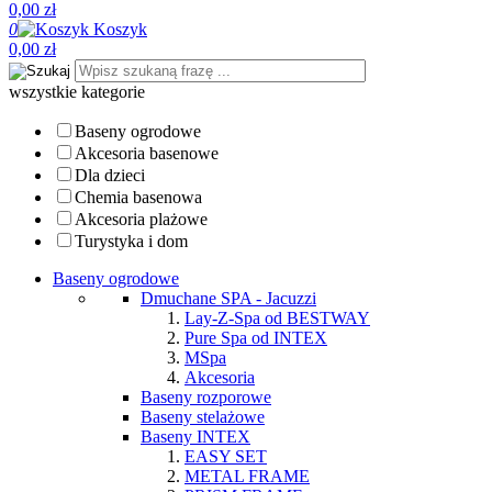
0,00 zł
0
Koszyk
0,00 zł
wszystkie kategorie
Baseny ogrodowe
Akcesoria basenowe
Dla dzieci
Chemia basenowa
Akcesoria plażowe
Turystyka i dom
Baseny ogrodowe
Dmuchane SPA - Jacuzzi
Lay-Z-Spa od BESTWAY
Pure Spa od INTEX
MSpa
Akcesoria
Baseny rozporowe
Baseny stelażowe
Baseny INTEX
EASY SET
METAL FRAME