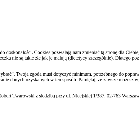
do doskonałości. Cookies pozwalają nam zmieniać tą stronę dla Ciebie
zka nie są takie złe jak je malują (dietetycy szczególnie). Dlatego po
i wybrać”. Twoja zgoda musi dotyczyć minimum, potrzebnego do poprawn
zanie danych uzyskanych w ten sposób. Pamiętaj, że zawsze możesz wy
ert Twarowski z siedzibą przy ul. Nicejskiej 1/387, 02-763 Warsza