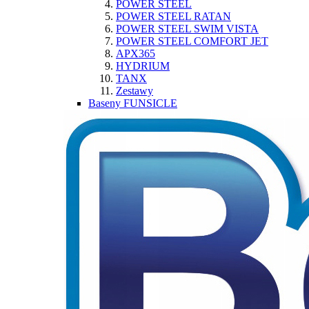
POWER STEEL
POWER STEEL RATAN
POWER STEEL SWIM VISTA
POWER STEEL COMFORT JET
APX365
HYDRIUM
TANX
Zestawy
Baseny FUNSICLE