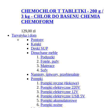
CHEMOCHLOR T TABLETKI - 200 g /
3 kg - CHLOR DO BASENU CHEMIA
CHEMOFORM
129,00 zł
Turystyka i dom
Pontony
Kajaki
Deski SUP
Dmuchane meble
Poduszki
Fotele, pufy
Materace
Sofy
Namioty, śpiwory, przebieralnie
Pompki
Pompki ręczne (tłokowe)
Pompki elektryczne 220V
Pompki elektryczne 12V
Pompki elektryczne USB 5V
Pompki akumulatorowe
Pompki nożne