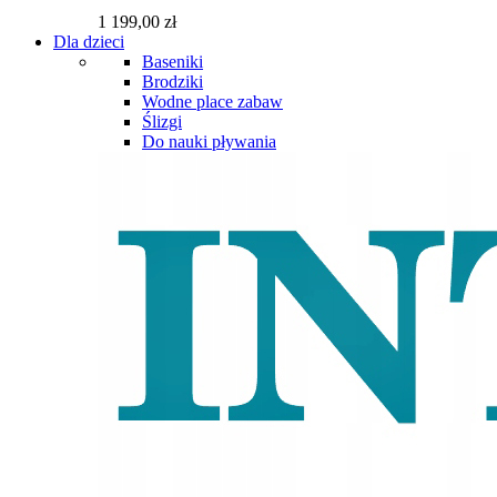
1 199,00 zł
Dla dzieci
Baseniki
Brodziki
Wodne place zabaw
Ślizgi
Do nauki pływania