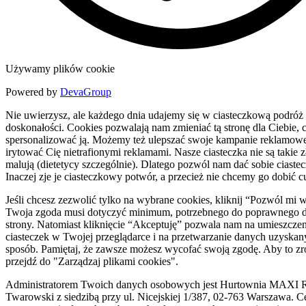
Używamy plików cookie
Powered by
DevaGroup
Nie uwierzysz, ale każdego dnia udajemy się w ciasteczkową podróż
doskonałości. Cookies pozwalają nam zmieniać tą stronę dla Ciebie, c
spersonalizować ją. Możemy też ulepszać swoje kampanie reklamowe
irytować Cię nietrafionymi reklamami. Nasze ciasteczka nie są takie zł
malują (dietetycy szczególnie). Dlatego pozwól nam dać sobie ciaste
Inaczej zje je ciasteczkowy potwór, a przecież nie chcemy go dobić c
Jeśli chcesz zezwolić tylko na wybrane cookies, kliknij “Pozwól mi 
Twoja zgoda musi dotyczyć minimum, potrzebnego do poprawnego d
strony. Natomiast kliknięcie “Akceptuję” pozwala nam na umieszczen
ciasteczek w Twojej przeglądarce i na przetwarzanie danych uzyskan
sposób. Pamiętaj, że zawsze możesz wycofać swoją zgodę. Aby to zr
przejdź do "Zarządzaj plikami cookies".
Administratorem Twoich danych osobowych jest Hurtownia MAXI R
Twarowski z siedzibą przy ul. Nicejskiej 1/387, 02-763 Warszawa. C