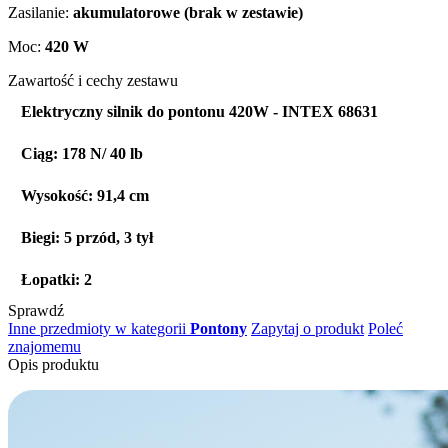
Zasilanie:
akumulatorowe (brak w zestawie)
Moc:
420 W
Zawartość i cechy zestawu
Elektryczny silnik do pontonu 420W - INTEX 68631
Ciąg: 178 N/ 40 lb
Wysokość: 91,4 cm
Biegi: 5 przód, 3 tył
Łopatki: 2
Sprawdź
Inne przedmioty w kategorii
Pontony
Zapytaj o produkt
Poleć
znajomemu
Opis produktu