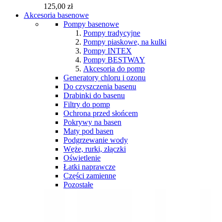
125,00 zł
Akcesoria basenowe
Pompy basenowe
Pompy tradycyjne
Pompy piaskowe, na kulki
Pompy INTEX
Pompy BESTWAY
Akcesoria do pomp
Generatory chloru i ozonu
Do czyszczenia basenu
Drabinki do basenu
Filtry do pomp
Ochrona przed słońcem
Pokrywy na basen
Maty pod basen
Podgrzewanie wody
Węże, rurki, złączki
Oświetlenie
Łatki naprawcze
Części zamienne
Pozostałe