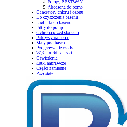
Pompy BESTWAY
Akcesoria do pomp
Generatory chloru i ozonu
Do czyszczenia basenu
Drabinki do basenu
Filtry do pomp
Ochrona przed słońcem
Pokrywy na basen
Maty pod basen
Podgrzewanie wody
Węże, rurki, złączki
Oświetlenie
Łatki naprawcze
Części zamienne
Pozostałe