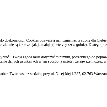
do doskonałości. Cookies pozwalają nam zmieniać tą stronę dla Ciebie
zka nie są takie złe jak je malują (dietetycy szczególnie). Dlatego po
i wybrać”. Twoja zgoda musi dotyczyć minimum, potrzebnego do poprawn
zanie danych uzyskanych w ten sposób. Pamiętaj, że zawsze możesz wy
ert Twarowski z siedzibą przy ul. Nicejskiej 1/387, 02-763 Warsza