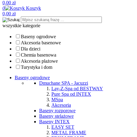
0,00 zł
0
Koszyk
0,00 zł
wszystkie kategorie
Baseny ogrodowe
Akcesoria basenowe
Dla dzieci
Chemia basenowa
Akcesoria plażowe
Turystyka i dom
Baseny ogrodowe
Dmuchane SPA - Jacuzzi
Lay-Z-Spa od BESTWAY
Pure Spa od INTEX
MSpa
Akcesoria
Baseny rozporowe
Baseny stelażowe
Baseny INTEX
EASY SET
METAL FRAME