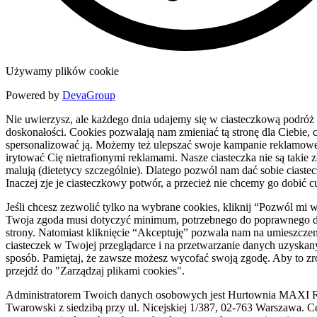
Używamy plików cookie
Powered by
DevaGroup
Nie uwierzysz, ale każdego dnia udajemy się w ciasteczkową podróż
doskonałości. Cookies pozwalają nam zmieniać tą stronę dla Ciebie, c
spersonalizować ją. Możemy też ulepszać swoje kampanie reklamowe
irytować Cię nietrafionymi reklamami. Nasze ciasteczka nie są takie zł
malują (dietetycy szczególnie). Dlatego pozwól nam dać sobie ciaste
Inaczej zje je ciasteczkowy potwór, a przecież nie chcemy go dobić c
Jeśli chcesz zezwolić tylko na wybrane cookies, kliknij “Pozwól mi 
Twoja zgoda musi dotyczyć minimum, potrzebnego do poprawnego d
strony. Natomiast kliknięcie “Akceptuję” pozwala nam na umieszczen
ciasteczek w Twojej przeglądarce i na przetwarzanie danych uzyskan
sposób. Pamiętaj, że zawsze możesz wycofać swoją zgodę. Aby to zr
przejdź do "Zarządzaj plikami cookies".
Administratorem Twoich danych osobowych jest Hurtownia MAXI R
Twarowski z siedzibą przy ul. Nicejskiej 1/387, 02-763 Warszawa. C