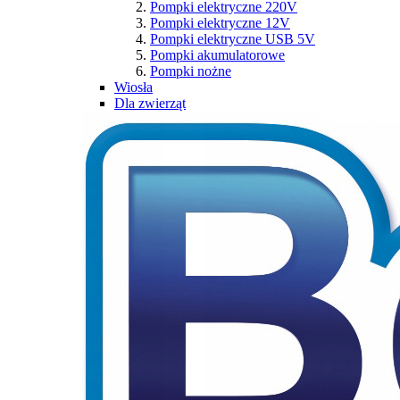
Pompki elektryczne 220V
Pompki elektryczne 12V
Pompki elektryczne USB 5V
Pompki akumulatorowe
Pompki nożne
Wiosła
Dla zwierząt