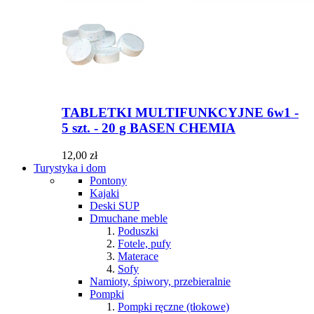
TABLETKI MULTIFUNKCYJNE 6w1 -
5 szt. - 20 g BASEN CHEMIA
12,00 zł
Turystyka i dom
Pontony
Kajaki
Deski SUP
Dmuchane meble
Poduszki
Fotele, pufy
Materace
Sofy
Namioty, śpiwory, przebieralnie
Pompki
Pompki ręczne (tłokowe)