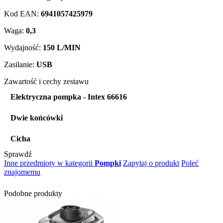
Kod EAN:
6941057425979
Waga:
0,3
Wydajność:
150 L/MIN
Zasilanie:
USB
Zawartość i cechy zestawu
Elektryczna pompka - Intex 66616
Dwie końcówki
Cicha
Sprawdź
Inne przedmioty w kategorii
Pompki
Zapytaj o produkt
Poleć
znajomemu
Podobne produkty