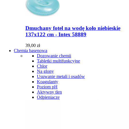
Dmuchany fotel na wodę koło niebieskie
137x122 cm - Intex 58889
39,00 zł
Chemia basenowa
Dozowanie chemii
Tabletki multifunkcyjne
Chlor
Na glony
Usuwanie metali i osadów
Koagulanty
Poziom pH
Aktywny tlen
Odpieniacze