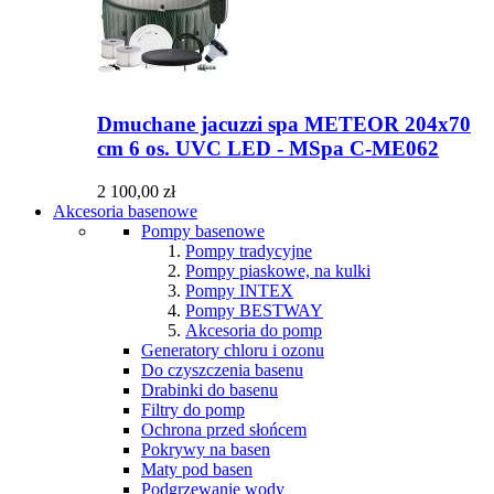
Dmuchane jacuzzi spa METEOR 204x70
cm 6 os. UVC LED - MSpa C-ME062
2 100,00 zł
Akcesoria basenowe
Pompy basenowe
Pompy tradycyjne
Pompy piaskowe, na kulki
Pompy INTEX
Pompy BESTWAY
Akcesoria do pomp
Generatory chloru i ozonu
Do czyszczenia basenu
Drabinki do basenu
Filtry do pomp
Ochrona przed słońcem
Pokrywy na basen
Maty pod basen
Podgrzewanie wody