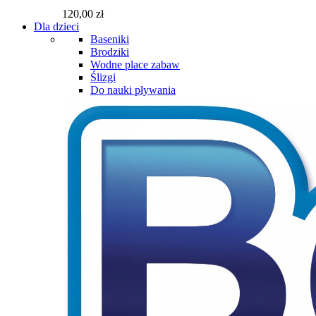
120,00 zł
Dla dzieci
Baseniki
Brodziki
Wodne place zabaw
Ślizgi
Do nauki pływania