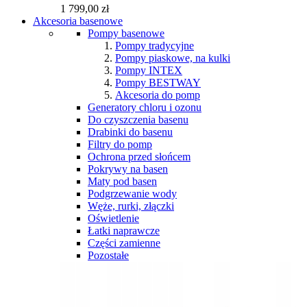
1 799,00 zł
Akcesoria basenowe
Pompy basenowe
Pompy tradycyjne
Pompy piaskowe, na kulki
Pompy INTEX
Pompy BESTWAY
Akcesoria do pomp
Generatory chloru i ozonu
Do czyszczenia basenu
Drabinki do basenu
Filtry do pomp
Ochrona przed słońcem
Pokrywy na basen
Maty pod basen
Podgrzewanie wody
Węże, rurki, złączki
Oświetlenie
Łatki naprawcze
Części zamienne
Pozostałe