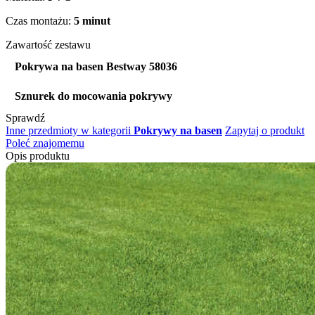
Czas montażu:
5 minut
Zawartość zestawu
Pokrywa na basen Bestway 58036
Sznurek do mocowania pokrywy
Sprawdź
Inne przedmioty w kategorii
Pokrywy na basen
Zapytaj o produkt
Poleć znajomemu
Opis produktu