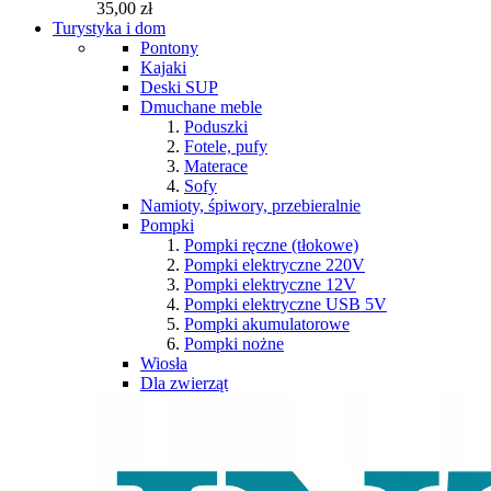
35,00 zł
Turystyka i dom
Pontony
Kajaki
Deski SUP
Dmuchane meble
Poduszki
Fotele, pufy
Materace
Sofy
Namioty, śpiwory, przebieralnie
Pompki
Pompki ręczne (tłokowe)
Pompki elektryczne 220V
Pompki elektryczne 12V
Pompki elektryczne USB 5V
Pompki akumulatorowe
Pompki nożne
Wiosła
Dla zwierząt