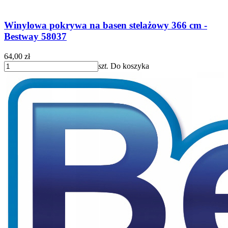
Winylowa pokrywa na basen stelażowy 366 cm -
Bestway 58037
64,00 zł
szt.
Do koszyka