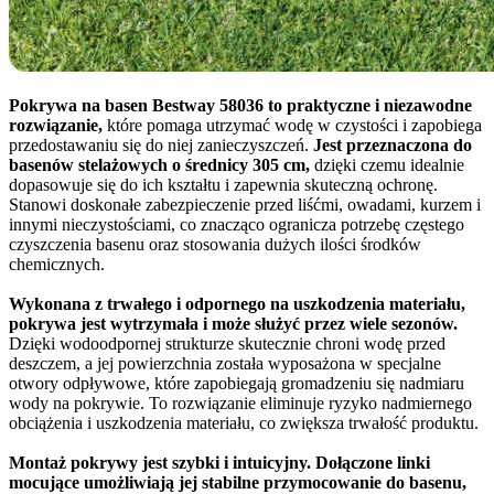
Pokrywa na basen Bestway 58036 to praktyczne i niezawodne
rozwiązanie,
które pomaga utrzymać wodę w czystości i zapobiega
przedostawaniu się do niej zanieczyszczeń.
Jest przeznaczona do
basenów stelażowych o średnicy 305 cm,
dzięki czemu idealnie
dopasowuje się do ich kształtu i zapewnia skuteczną ochronę.
Stanowi doskonałe zabezpieczenie przed liśćmi, owadami, kurzem i
innymi nieczystościami, co znacząco ogranicza potrzebę częstego
czyszczenia basenu oraz stosowania dużych ilości środków
chemicznych.
Wykonana z trwałego i odpornego na uszkodzenia materiału,
pokrywa jest wytrzymała i może służyć przez wiele sezonów.
Dzięki wodoodpornej strukturze skutecznie chroni wodę przed
deszczem, a jej powierzchnia została wyposażona w specjalne
otwory odpływowe, które zapobiegają gromadzeniu się nadmiaru
wody na pokrywie. To rozwiązanie eliminuje ryzyko nadmiernego
obciążenia i uszkodzenia materiału, co zwiększa trwałość produktu.
Montaż pokrywy jest szybki i intuicyjny. Dołączone linki
mocujące umożliwiają jej stabilne przymocowanie do basenu,