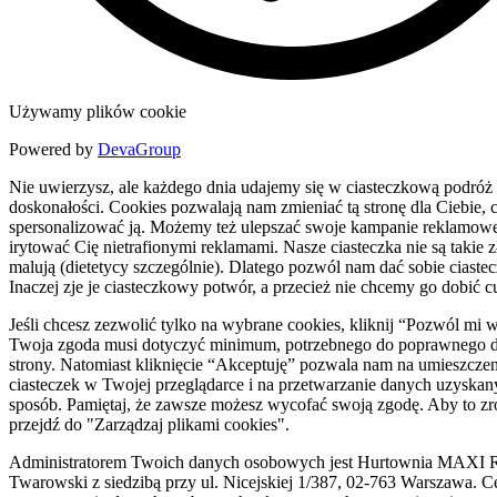
Używamy plików cookie
Powered by
DevaGroup
Nie uwierzysz, ale każdego dnia udajemy się w ciasteczkową podróż
doskonałości. Cookies pozwalają nam zmieniać tą stronę dla Ciebie, c
spersonalizować ją. Możemy też ulepszać swoje kampanie reklamowe
irytować Cię nietrafionymi reklamami. Nasze ciasteczka nie są takie zł
malują (dietetycy szczególnie). Dlatego pozwól nam dać sobie ciaste
Inaczej zje je ciasteczkowy potwór, a przecież nie chcemy go dobić c
Jeśli chcesz zezwolić tylko na wybrane cookies, kliknij “Pozwól mi 
Twoja zgoda musi dotyczyć minimum, potrzebnego do poprawnego d
strony. Natomiast kliknięcie “Akceptuję” pozwala nam na umieszczen
ciasteczek w Twojej przeglądarce i na przetwarzanie danych uzyskan
sposób. Pamiętaj, że zawsze możesz wycofać swoją zgodę. Aby to zr
przejdź do "Zarządzaj plikami cookies".
Administratorem Twoich danych osobowych jest Hurtownia MAXI R
Twarowski z siedzibą przy ul. Nicejskiej 1/387, 02-763 Warszawa. C