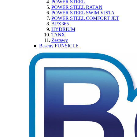
POWER STEEL
POWER STEEL RATAN
POWER STEEL SWIM VISTA
POWER STEEL COMFORT JET
APX365
HYDRIUM
TANX
Zestawy
Baseny FUNSICLE