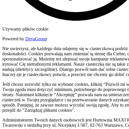
Używamy plików cookie
Powered by
DevaGroup
Nie uwierzysz, ale każdego dnia udajemy się w ciasteczkową podróż
doskonałości. Cookies pozwalają nam zmieniać tą stronę dla Ciebie, c
spersonalizować ją. Możemy też ulepszać swoje kampanie reklamowe
irytować Cię nietrafionymi reklamami. Nasze ciasteczka nie są takie zł
malują (dietetycy szczególnie). Dlatego pozwól nam dać sobie ciaste
Inaczej zje je ciasteczkowy potwór, a przecież nie chcemy go dobić c
Jeśli chcesz zezwolić tylko na wybrane cookies, kliknij “Pozwól mi 
Twoja zgoda musi dotyczyć minimum, potrzebnego do poprawnego d
strony. Natomiast kliknięcie “Akceptuję” pozwala nam na umieszczen
ciasteczek w Twojej przeglądarce i na przetwarzanie danych uzyskan
sposób. Pamiętaj, że zawsze możesz wycofać swoją zgodę. Aby to zr
przejdź do "Zarządzaj plikami cookies".
Administratorem Twoich danych osobowych jest Hurtownia MAXI R
Twarowski z siedzibą przy ul. Nicejskiej 1/387, 02-763 Warszawa. C