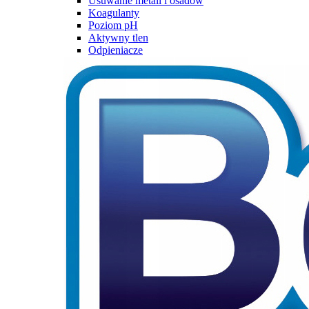
Usuwanie metali i osadów
Koagulanty
Poziom pH
Aktywny tlen
Odpieniacze