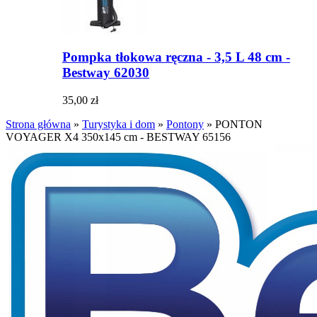
Pompka tłokowa ręczna - 3,5 L 48 cm -
Bestway 62030
35,00 zł
Strona główna
»
Turystyka i dom
»
Pontony
»
PONTON
VOYAGER X4 350x145 cm - BESTWAY 65156