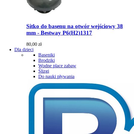
Sitko do basenu na otwór wejściowy 38
mm - Bestway P6(H2)1317
80,00 zł
Dla dzieci
Baseniki
Brodziki
Wodne place zabaw
Ślizgi
Do nauki pływania