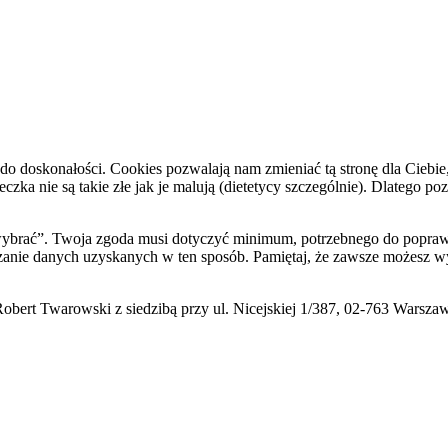
do doskonałości. Cookies pozwalają nam zmieniać tą stronę dla Ciebie
zka nie są takie złe jak je malują (dietetycy szczególnie). Dlatego po
i wybrać”. Twoja zgoda musi dotyczyć minimum, potrzebnego do poprawn
zanie danych uzyskanych w ten sposób. Pamiętaj, że zawsze możesz wy
ert Twarowski z siedzibą przy ul. Nicejskiej 1/387, 02-763 Warsza