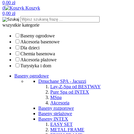
0,00 zł
0
Koszyk
0,00 zł
wszystkie kategorie
Baseny ogrodowe
Akcesoria basenowe
Dla dzieci
Chemia basenowa
Akcesoria plażowe
Turystyka i dom
Baseny ogrodowe
Dmuchane SPA - Jacuzzi
Lay-Z-Spa od BESTWAY
Pure Spa od INTEX
MSpa
Akcesoria
Baseny rozporowe
Baseny stelażowe
Baseny INTEX
EASY SET
METAL FRAME