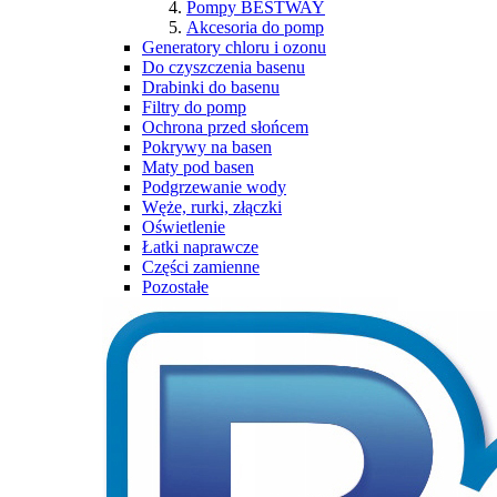
Pompy BESTWAY
Akcesoria do pomp
Generatory chloru i ozonu
Do czyszczenia basenu
Drabinki do basenu
Filtry do pomp
Ochrona przed słońcem
Pokrywy na basen
Maty pod basen
Podgrzewanie wody
Węże, rurki, złączki
Oświetlenie
Łatki naprawcze
Części zamienne
Pozostałe