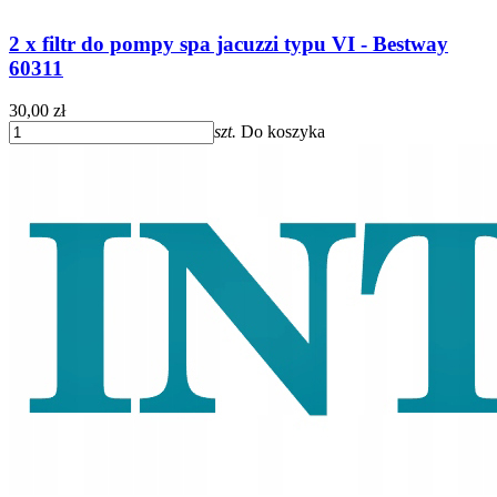
2 x filtr do pompy spa jacuzzi typu VI - Bestway
60311
30,00 zł
szt.
Do koszyka