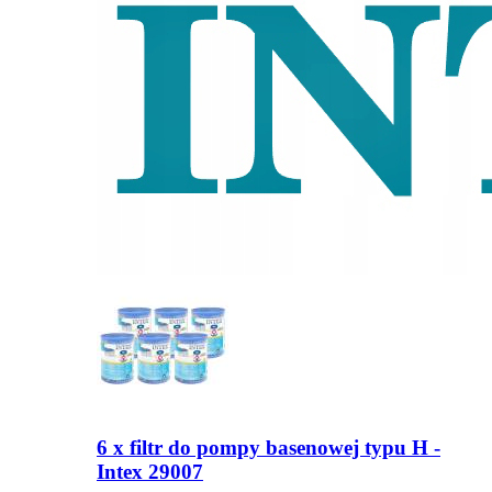
6 x filtr do pompy basenowej typu H -
Intex 29007