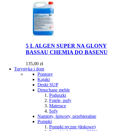
5 L ALGEN SUPER NA GLONY
BASSAU CHEMIA DO BASENU
135,00 zł
Turystyka i dom
Pontony
Kajaki
Deski SUP
Dmuchane meble
Poduszki
Fotele, pufy
Materace
Sofy
Namioty, śpiwory, przebieralnie
Pompki
Pompki ręczne (tłokowe)