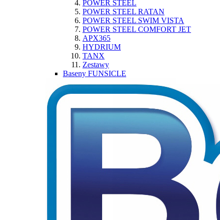
POWER STEEL
POWER STEEL RATAN
POWER STEEL SWIM VISTA
POWER STEEL COMFORT JET
APX365
HYDRIUM
TANX
Zestawy
Baseny FUNSICLE