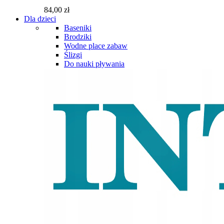
84,00 zł
Dla dzieci
Baseniki
Brodziki
Wodne place zabaw
Ślizgi
Do nauki pływania