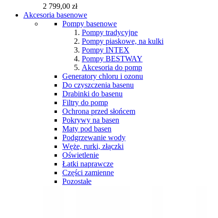
2 799,00 zł
Akcesoria basenowe
Pompy basenowe
Pompy tradycyjne
Pompy piaskowe, na kulki
Pompy INTEX
Pompy BESTWAY
Akcesoria do pomp
Generatory chloru i ozonu
Do czyszczenia basenu
Drabinki do basenu
Filtry do pomp
Ochrona przed słońcem
Pokrywy na basen
Maty pod basen
Podgrzewanie wody
Węże, rurki, złączki
Oświetlenie
Łatki naprawcze
Części zamienne
Pozostałe