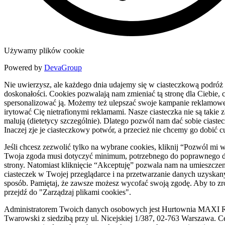
Używamy plików cookie
Powered by
DevaGroup
Nie uwierzysz, ale każdego dnia udajemy się w ciasteczkową podróż
doskonałości. Cookies pozwalają nam zmieniać tą stronę dla Ciebie, c
spersonalizować ją. Możemy też ulepszać swoje kampanie reklamowe
irytować Cię nietrafionymi reklamami. Nasze ciasteczka nie są takie zł
malują (dietetycy szczególnie). Dlatego pozwól nam dać sobie ciaste
Inaczej zje je ciasteczkowy potwór, a przecież nie chcemy go dobić c
Jeśli chcesz zezwolić tylko na wybrane cookies, kliknij “Pozwól mi 
Twoja zgoda musi dotyczyć minimum, potrzebnego do poprawnego d
strony. Natomiast kliknięcie “Akceptuję” pozwala nam na umieszczen
ciasteczek w Twojej przeglądarce i na przetwarzanie danych uzyskan
sposób. Pamiętaj, że zawsze możesz wycofać swoją zgodę. Aby to zr
przejdź do "Zarządzaj plikami cookies".
Administratorem Twoich danych osobowych jest Hurtownia MAXI R
Twarowski z siedzibą przy ul. Nicejskiej 1/387, 02-763 Warszawa. C