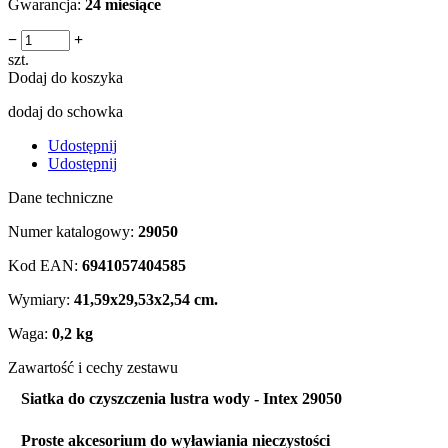
Gwarancja:
24 miesiące
−
+
szt.
Dodaj do koszyka
dodaj do schowka
Udostępnij
Udostępnij
Dane techniczne
Numer katalogowy:
29050
Kod EAN:
6941057404585
Wymiary:
41,59x29,53x2,54 cm.
Waga:
0,2 kg
Zawartość i cechy zestawu
Siatka do czyszczenia lustra wody - Intex 29050
Proste akcesorium do wyławiania nieczystości