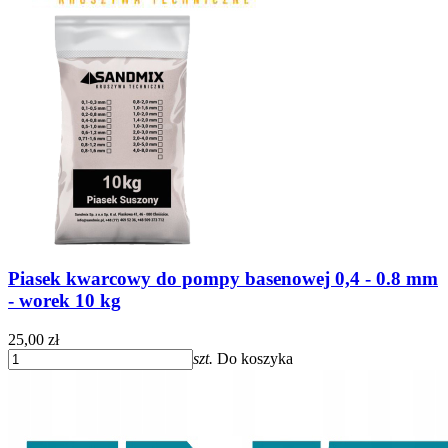
Piasek kwarcowy do pompy basenowej 0,4 - 0.8 mm
- worek 10 kg
25,00 zł
szt.
Do koszyka