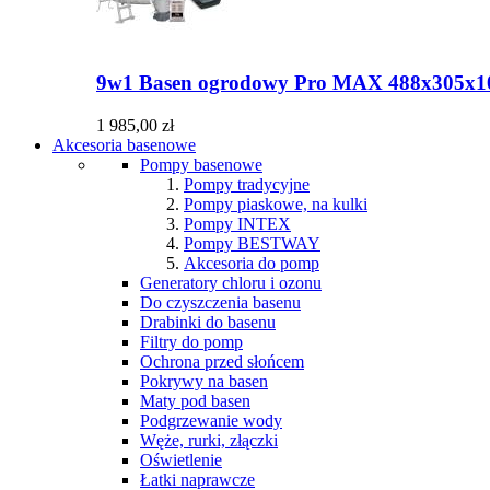
9w1 Basen ogrodowy Pro MAX 488x305x10
1 985,00 zł
Akcesoria basenowe
Pompy basenowe
Pompy tradycyjne
Pompy piaskowe, na kulki
Pompy INTEX
Pompy BESTWAY
Akcesoria do pomp
Generatory chloru i ozonu
Do czyszczenia basenu
Drabinki do basenu
Filtry do pomp
Ochrona przed słońcem
Pokrywy na basen
Maty pod basen
Podgrzewanie wody
Węże, rurki, złączki
Oświetlenie
Łatki naprawcze