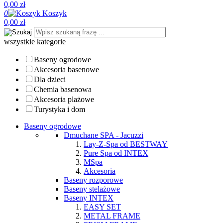
0,00 zł
0
Koszyk
0,00 zł
wszystkie kategorie
Baseny ogrodowe
Akcesoria basenowe
Dla dzieci
Chemia basenowa
Akcesoria plażowe
Turystyka i dom
Baseny ogrodowe
Dmuchane SPA - Jacuzzi
Lay-Z-Spa od BESTWAY
Pure Spa od INTEX
MSpa
Akcesoria
Baseny rozporowe
Baseny stelażowe
Baseny INTEX
EASY SET
METAL FRAME