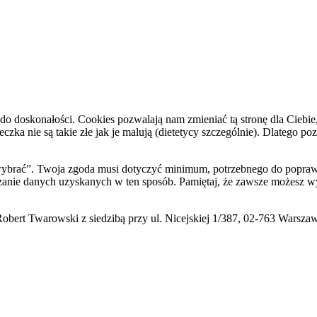
do doskonałości. Cookies pozwalają nam zmieniać tą stronę dla Ciebie
zka nie są takie złe jak je malują (dietetycy szczególnie). Dlatego po
i wybrać”. Twoja zgoda musi dotyczyć minimum, potrzebnego do poprawn
zanie danych uzyskanych w ten sposób. Pamiętaj, że zawsze możesz wy
ert Twarowski z siedzibą przy ul. Nicejskiej 1/387, 02-763 Warsza