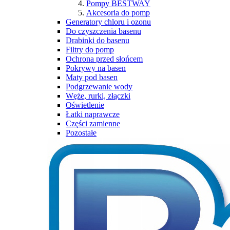
Pompy BESTWAY
Akcesoria do pomp
Generatory chloru i ozonu
Do czyszczenia basenu
Drabinki do basenu
Filtry do pomp
Ochrona przed słońcem
Pokrywy na basen
Maty pod basen
Podgrzewanie wody
Węże, rurki, złączki
Oświetlenie
Łatki naprawcze
Części zamienne
Pozostałe