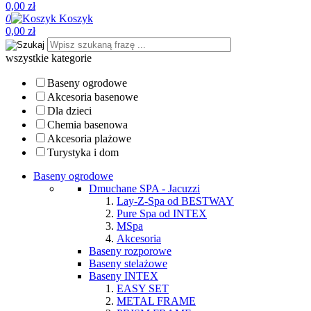
0,00 zł
0
Koszyk
0,00 zł
wszystkie kategorie
Baseny ogrodowe
Akcesoria basenowe
Dla dzieci
Chemia basenowa
Akcesoria plażowe
Turystyka i dom
Baseny ogrodowe
Dmuchane SPA - Jacuzzi
Lay-Z-Spa od BESTWAY
Pure Spa od INTEX
MSpa
Akcesoria
Baseny rozporowe
Baseny stelażowe
Baseny INTEX
EASY SET
METAL FRAME