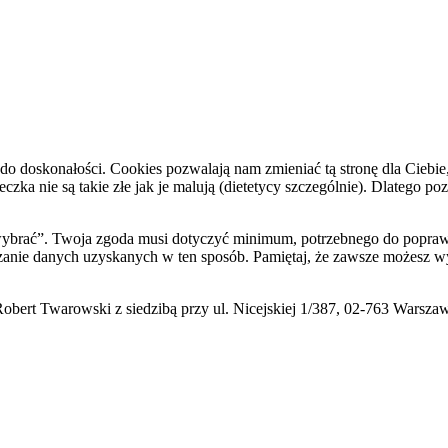
do doskonałości. Cookies pozwalają nam zmieniać tą stronę dla Ciebie
zka nie są takie złe jak je malują (dietetycy szczególnie). Dlatego po
i wybrać”. Twoja zgoda musi dotyczyć minimum, potrzebnego do poprawn
zanie danych uzyskanych w ten sposób. Pamiętaj, że zawsze możesz wy
ert Twarowski z siedzibą przy ul. Nicejskiej 1/387, 02-763 Warsza