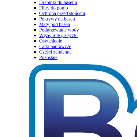
Drabinki do basenu
Filtry do pomp
Ochrona przed słońcem
Pokrywy na basen
Maty pod basen
Podgrzewanie wody
Węże, rurki, złączki
Oświetlenie
Łatki naprawcze
Części zamienne
Pozostałe