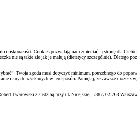
do doskonałości. Cookies pozwalają nam zmieniać tą stronę dla Ciebie
zka nie są takie złe jak je malują (dietetycy szczególnie). Dlatego po
i wybrać”. Twoja zgoda musi dotyczyć minimum, potrzebnego do poprawn
zanie danych uzyskanych w ten sposób. Pamiętaj, że zawsze możesz wy
ert Twarowski z siedzibą przy ul. Nicejskiej 1/387, 02-763 Warsza