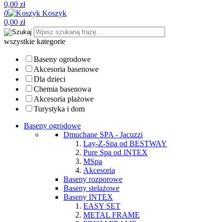
0,00 zł
0
Koszyk
0,00 zł
wszystkie kategorie
Baseny ogrodowe
Akcesoria basenowe
Dla dzieci
Chemia basenowa
Akcesoria plażowe
Turystyka i dom
Baseny ogrodowe
Dmuchane SPA - Jacuzzi
Lay-Z-Spa od BESTWAY
Pure Spa od INTEX
MSpa
Akcesoria
Baseny rozporowe
Baseny stelażowe
Baseny INTEX
EASY SET
METAL FRAME