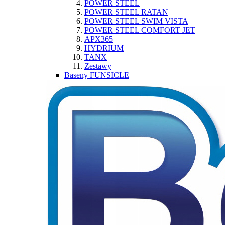
POWER STEEL
POWER STEEL RATAN
POWER STEEL SWIM VISTA
POWER STEEL COMFORT JET
APX365
HYDRIUM
TANX
Zestawy
Baseny FUNSICLE