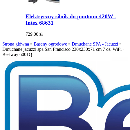
Elektryczny silnik do pontonu 420W -
Intex 68631
729,00 zł
Strona główna
»
Baseny ogrodowe
»
Dmuchane SPA - Jacuzzi
»
Dmuchane jacuzzi spa San Francisco 230x230x71 cm 7 os. WiFi -
Bestway 6001Q