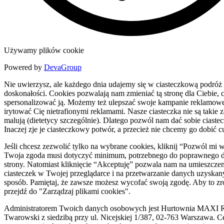
Używamy plików cookie
Powered by
DevaGroup
Nie uwierzysz, ale każdego dnia udajemy się w ciasteczkową podróż
doskonałości. Cookies pozwalają nam zmieniać tą stronę dla Ciebie, c
spersonalizować ją. Możemy też ulepszać swoje kampanie reklamowe
irytować Cię nietrafionymi reklamami. Nasze ciasteczka nie są takie zł
malują (dietetycy szczególnie). Dlatego pozwól nam dać sobie ciaste
Inaczej zje je ciasteczkowy potwór, a przecież nie chcemy go dobić c
Jeśli chcesz zezwolić tylko na wybrane cookies, kliknij “Pozwól mi 
Twoja zgoda musi dotyczyć minimum, potrzebnego do poprawnego d
strony. Natomiast kliknięcie “Akceptuję” pozwala nam na umieszczen
ciasteczek w Twojej przeglądarce i na przetwarzanie danych uzyskan
sposób. Pamiętaj, że zawsze możesz wycofać swoją zgodę. Aby to zr
przejdź do "Zarządzaj plikami cookies".
Administratorem Twoich danych osobowych jest Hurtownia MAXI R
Twarowski z siedzibą przy ul. Nicejskiej 1/387, 02-763 Warszawa. C