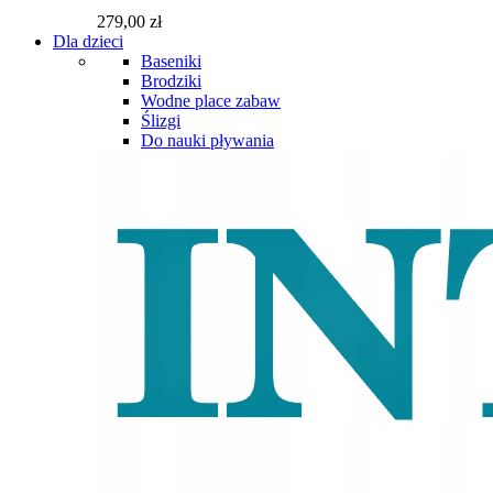
279,00 zł
Dla dzieci
Baseniki
Brodziki
Wodne place zabaw
Ślizgi
Do nauki pływania