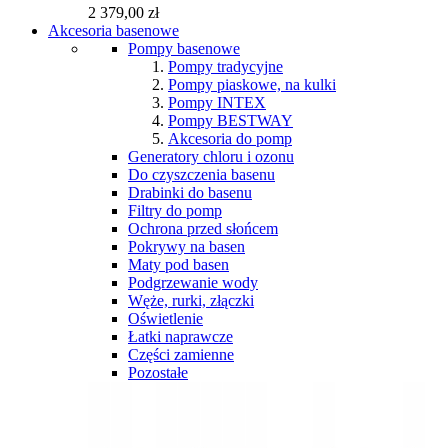
2 379,00 zł
Akcesoria basenowe
Pompy basenowe
Pompy tradycyjne
Pompy piaskowe, na kulki
Pompy INTEX
Pompy BESTWAY
Akcesoria do pomp
Generatory chloru i ozonu
Do czyszczenia basenu
Drabinki do basenu
Filtry do pomp
Ochrona przed słońcem
Pokrywy na basen
Maty pod basen
Podgrzewanie wody
Węże, rurki, złączki
Oświetlenie
Łatki naprawcze
Części zamienne
Pozostałe