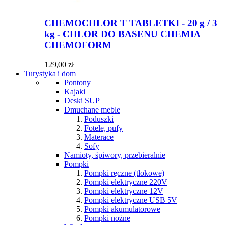
CHEMOCHLOR T TABLETKI - 20 g / 3
kg - CHLOR DO BASENU CHEMIA
CHEMOFORM
129,00 zł
Turystyka i dom
Pontony
Kajaki
Deski SUP
Dmuchane meble
Poduszki
Fotele, pufy
Materace
Sofy
Namioty, śpiwory, przebieralnie
Pompki
Pompki ręczne (tłokowe)
Pompki elektryczne 220V
Pompki elektryczne 12V
Pompki elektryczne USB 5V
Pompki akumulatorowe
Pompki nożne