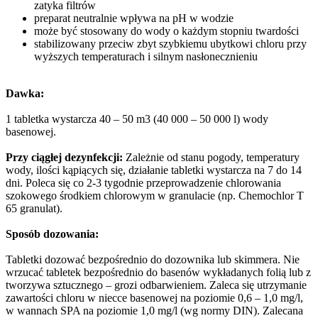
zatyka filtrów
preparat neutralnie wpływa na pH w wodzie
może być stosowany do wody o każdym stopniu twardości
stabilizowany przeciw zbyt szybkiemu ubytkowi chloru przy
wyższych temperaturach i silnym nasłonecznieniu
Dawka:
1 tabletka wystarcza 40 – 50 m3 (40 000 – 50 000 l) wody
basenowej.
Przy ciągłej dezynfekcji:
Zależnie od stanu pogody, temperatury
wody, ilości kąpiących się, działanie tabletki wystarcza na 7 do 14
dni. Poleca się co 2-3 tygodnie przeprowadzenie chlorowania
szokowego środkiem chlorowym w granulacie (np. Chemochlor T
65 granulat).
Sposób dozowania:
Tabletki dozować bezpośrednio do dozownika lub skimmera. Nie
wrzucać tabletek bezpośrednio do basenów wykładanych folią lub z
tworzywa sztucznego – grozi odbarwieniem. Zaleca się utrzymanie
zawartości chloru w niecce basenowej na poziomie 0,6 – 1,0 mg/l,
w wannach SPA na poziomie 1,0 mg/l (wg normy DIN). Zalecana