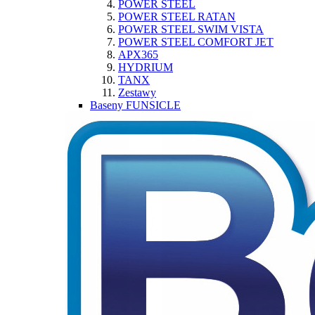
POWER STEEL
POWER STEEL RATAN
POWER STEEL SWIM VISTA
POWER STEEL COMFORT JET
APX365
HYDRIUM
TANX
Zestawy
Baseny FUNSICLE