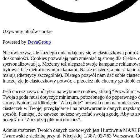
Używamy plików cookie
Powered by
DevaGroup
Nie uwierzysz, ale każdego dnia udajemy się w ciasteczkową podróż
doskonałości. Cookies pozwalają nam zmieniać tą stronę dla Ciebie, c
spersonalizować ją. Możemy też ulepszać swoje kampanie reklamowe
irytować Cię nietrafionymi reklamami. Nasze ciasteczka nie są takie zł
malują (dietetycy szczególnie). Dlatego pozwól nam dać sobie ciaste
Inaczej zje je ciasteczkowy potwór, a przecież nie chcemy go dobić c
Jeśli chcesz zezwolić tylko na wybrane cookies, kliknij “Pozwól mi 
Twoja zgoda musi dotyczyć minimum, potrzebnego do poprawnego d
strony. Natomiast kliknięcie “Akceptuję” pozwala nam na umieszczen
ciasteczek w Twojej przeglądarce i na przetwarzanie danych uzyskan
sposób. Pamiętaj, że zawsze możesz wycofać swoją zgodę. Aby to zr
przejdź do "Zarządzaj plikami cookies".
Administratorem Twoich danych osobowych jest Hurtownia MAXI R
Twarowski z siedzibą przy ul. Nicejskiej 1/387, 02-763 Warszawa. C