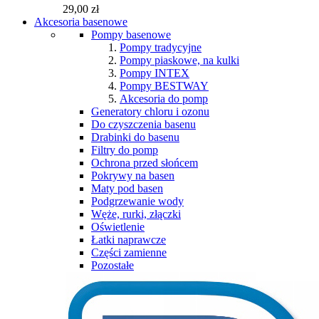
29,00 zł
Akcesoria basenowe
Pompy basenowe
Pompy tradycyjne
Pompy piaskowe, na kulki
Pompy INTEX
Pompy BESTWAY
Akcesoria do pomp
Generatory chloru i ozonu
Do czyszczenia basenu
Drabinki do basenu
Filtry do pomp
Ochrona przed słońcem
Pokrywy na basen
Maty pod basen
Podgrzewanie wody
Węże, rurki, złączki
Oświetlenie
Łatki naprawcze
Części zamienne
Pozostałe