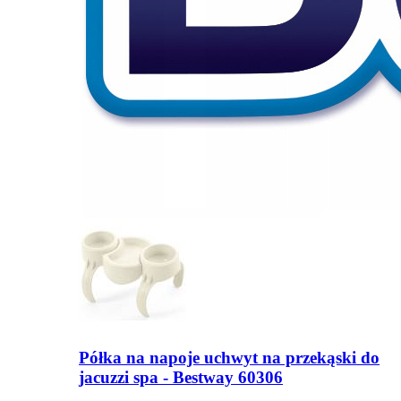
Półka na napoje uchwyt na przekąski do
jacuzzi spa - Bestway 60306