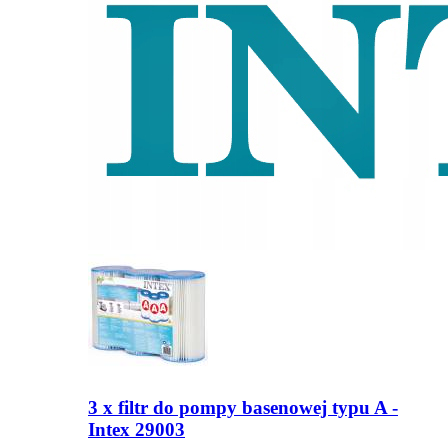
3 x filtr do pompy basenowej typu A -
Intex 29003