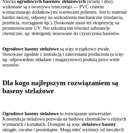
Niecka
ogrodowych basenów stelażowych
(ściany i dno)
wykonane są z tworzywa sztucznego — PVC czasem
wzmacnianego dodatkowymi warstwami poliestru. Jest to materiał
bardzo mocny, odporny na uszkodzenia mechaniczne (rozdarcia,
przebicia, rozciąganie itp.). Doskonale znosi też ekspozycję na
promieniowanie UV. Nie szkodzą mu również substancje
chemiczne, np. detergenty stosowane do czyszczenia basenów.
Ogrodowe baseny stelażowe
są więc wyjątkowo trwałe.
Stosowane zgodnie z instrukcją i zaleceniami producenta (a więc
np. odpowiednio składane i magazynowe) posłużą przez wiele
sezonów.
Dla kogo najlepszym rozwiązaniem są
baseny stelażowe
Ogrodowe baseny stelażowe
to rozwiązanie uniwersalne.
Konstrukcja stelażowa pozwala na budowę zbiorników o różnych
wymiarach i kształtach. Dostępne są więc
stelażowe baseny
okrągłe, owalne i prostokątne. Mogą mieć wymiary od niecałych