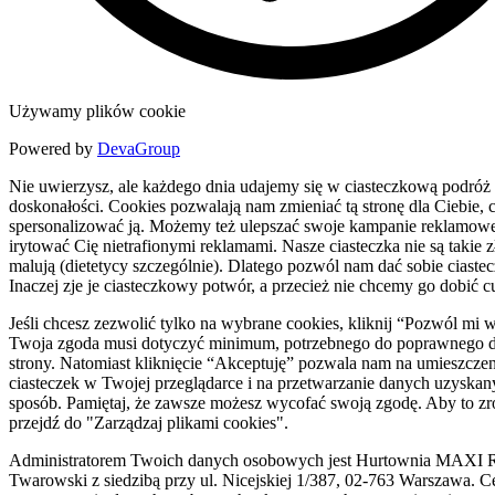
Używamy plików cookie
Powered by
DevaGroup
Nie uwierzysz, ale każdego dnia udajemy się w ciasteczkową podróż
doskonałości. Cookies pozwalają nam zmieniać tą stronę dla Ciebie, c
spersonalizować ją. Możemy też ulepszać swoje kampanie reklamowe
irytować Cię nietrafionymi reklamami. Nasze ciasteczka nie są takie zł
malują (dietetycy szczególnie). Dlatego pozwól nam dać sobie ciaste
Inaczej zje je ciasteczkowy potwór, a przecież nie chcemy go dobić c
Jeśli chcesz zezwolić tylko na wybrane cookies, kliknij “Pozwól mi 
Twoja zgoda musi dotyczyć minimum, potrzebnego do poprawnego d
strony. Natomiast kliknięcie “Akceptuję” pozwala nam na umieszczen
ciasteczek w Twojej przeglądarce i na przetwarzanie danych uzyskan
sposób. Pamiętaj, że zawsze możesz wycofać swoją zgodę. Aby to zr
przejdź do "Zarządzaj plikami cookies".
Administratorem Twoich danych osobowych jest Hurtownia MAXI R
Twarowski z siedzibą przy ul. Nicejskiej 1/387, 02-763 Warszawa. C