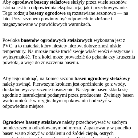
Aby
ogrodowe baseny stelażowe
służyły przez wiele sezonów,
istotna jest ich odpowiednia eksploatacja, jak i przechowywanie.
Tego rodzaju
baseny ogrodowe
są rozstawiane sezonowo — na
lato. Poza sezonem powinny być odpowiednio złożone i
magazynowane w prawidłowych warunkach.
Powłoka
basenów ogrodowych stelażowych
wykonana jest z
PVC, a to materiał, który niestety niezbyt dobrze znosi niskie
temperatury. Na mrozie może tracić swoje właściwości elastyczne i
wytrzymałość. To z kolei może prowadzić do pękania czy kruszenia
powłoki, a więc do zniszczenia basenu.
Aby tego uniknąć, na koniec sezonu
basen ogrodowy stelażowy
należy zwinąć. Pierwszym krokiem jest opróżnienie go z wody,
dokładne wyczyszczenie i osuszenie. Następnie basen składa się
zgodnie z instrukcjami podanymi przez producenta. Zwinięty basen
warto umieścić w oryginalnym opakowaniu i odłożyć w
odpowiednie miejsce.
Ogrodowe baseny stelażowe
należy przechowywać w suchym
pomieszczeniu odizolowanym od mrozu. Zapakowany w pudełko
basen warto złożyć w oddaleniu od źródeł ciepła, ostrych