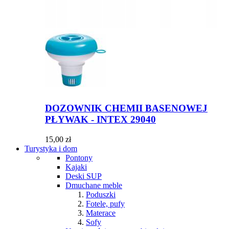
DOZOWNIK CHEMII BASENOWEJ
PŁYWAK - INTEX 29040
15,00 zł
Turystyka i dom
Pontony
Kajaki
Deski SUP
Dmuchane meble
Poduszki
Fotele, pufy
Materace
Sofy