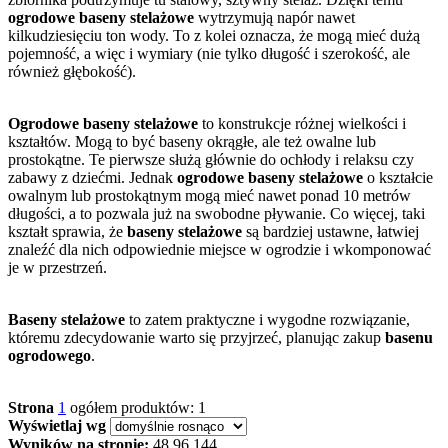
ogrodowe baseny stelażowe
wytrzymują napór nawet
kilkudziesięciu ton wody. To z kolei oznacza, że mogą mieć dużą
pojemność, a więc i wymiary (nie tylko długość i szerokość, ale
również głębokość).
Ogrodowe baseny stelażowe
to konstrukcje różnej wielkości i
kształtów. Mogą to być baseny okrągłe, ale też owalne lub
prostokątne. Te pierwsze służą głównie do ochłody i relaksu czy
zabawy z dziećmi. Jednak
ogrodowe baseny stelażowe
o kształcie
owalnym lub prostokątnym mogą mieć nawet ponad 10 metrów
długości, a to pozwala już na swobodne pływanie. Co więcej, taki
kształt sprawia, że
baseny stelażowe
są bardziej ustawne, łatwiej
znaleźć dla nich odpowiednie miejsce w ogrodzie i wkomponować
je w przestrzeń.
Baseny stelażowe
to zatem praktyczne i wygodne rozwiązanie,
któremu zdecydowanie warto się przyjrzeć, planując zakup
basenu
ogrodowego
.
Strona
1
ogółem produktów: 1
Wyświetlaj wg
Wyników na stronie:
48
96
144