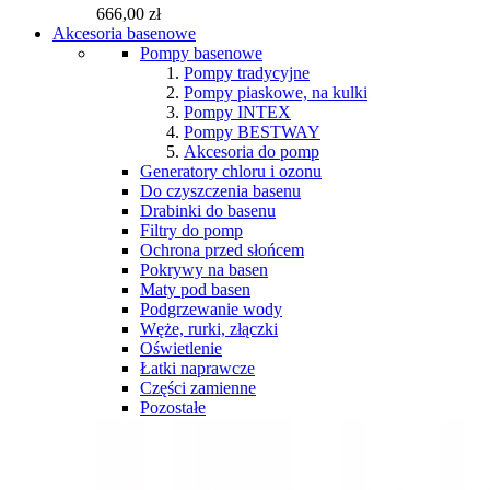
666,00 zł
Akcesoria basenowe
Pompy basenowe
Pompy tradycyjne
Pompy piaskowe, na kulki
Pompy INTEX
Pompy BESTWAY
Akcesoria do pomp
Generatory chloru i ozonu
Do czyszczenia basenu
Drabinki do basenu
Filtry do pomp
Ochrona przed słońcem
Pokrywy na basen
Maty pod basen
Podgrzewanie wody
Węże, rurki, złączki
Oświetlenie
Łatki naprawcze
Części zamienne
Pozostałe