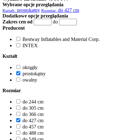
Wybrane opcje przeglądania
prostokątny
do 427 cm
Kształt:
Rozmiar:
Dodatkowe opcje przeglądania
Zakres cen od
do
Producent
Bestway Inflatables and Material Corp.
INTEX
Kształt
okrągły
prostokątny
owalny
Rozmiar
do 244 cm
do 305 cm
do 366 cm
do 427 cm
do 457 cm
do 488 cm
do 549 cm