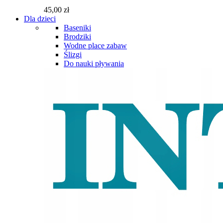
45,00 zł
Dla dzieci
Baseniki
Brodziki
Wodne place zabaw
Ślizgi
Do nauki pływania