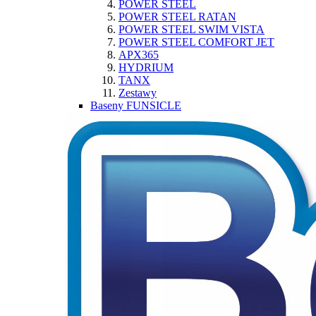
POWER STEEL
POWER STEEL RATAN
POWER STEEL SWIM VISTA
POWER STEEL COMFORT JET
APX365
HYDRIUM
TANX
Zestawy
Baseny FUNSICLE