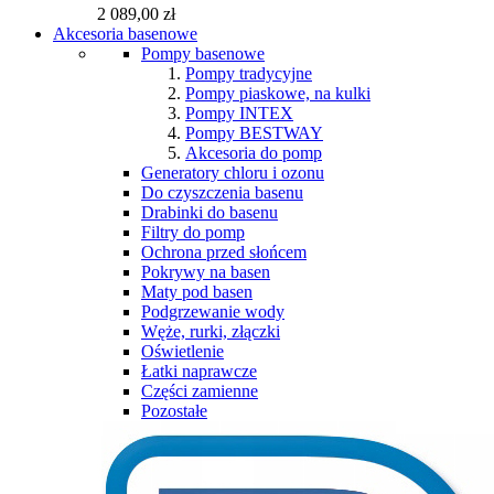
2 089,00 zł
Akcesoria basenowe
Pompy basenowe
Pompy tradycyjne
Pompy piaskowe, na kulki
Pompy INTEX
Pompy BESTWAY
Akcesoria do pomp
Generatory chloru i ozonu
Do czyszczenia basenu
Drabinki do basenu
Filtry do pomp
Ochrona przed słońcem
Pokrywy na basen
Maty pod basen
Podgrzewanie wody
Węże, rurki, złączki
Oświetlenie
Łatki naprawcze
Części zamienne
Pozostałe