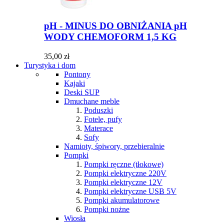
pH - MINUS DO OBNIŻANIA pH
WODY CHEMOFORM 1,5 KG
35,00 zł
Turystyka i dom
Pontony
Kajaki
Deski SUP
Dmuchane meble
Poduszki
Fotele, pufy
Materace
Sofy
Namioty, śpiwory, przebieralnie
Pompki
Pompki ręczne (tłokowe)
Pompki elektryczne 220V
Pompki elektryczne 12V
Pompki elektryczne USB 5V
Pompki akumulatorowe
Pompki nożne
Wiosła