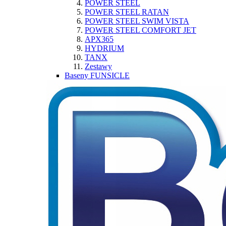
POWER STEEL
POWER STEEL RATAN
POWER STEEL SWIM VISTA
POWER STEEL COMFORT JET
APX365
HYDRIUM
TANX
Zestawy
Baseny FUNSICLE