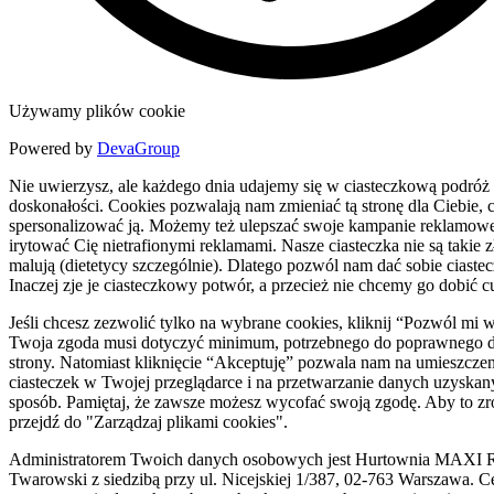
Używamy plików cookie
Powered by
DevaGroup
Nie uwierzysz, ale każdego dnia udajemy się w ciasteczkową podróż
doskonałości. Cookies pozwalają nam zmieniać tą stronę dla Ciebie, c
spersonalizować ją. Możemy też ulepszać swoje kampanie reklamowe
irytować Cię nietrafionymi reklamami. Nasze ciasteczka nie są takie zł
malują (dietetycy szczególnie). Dlatego pozwól nam dać sobie ciaste
Inaczej zje je ciasteczkowy potwór, a przecież nie chcemy go dobić c
Jeśli chcesz zezwolić tylko na wybrane cookies, kliknij “Pozwól mi 
Twoja zgoda musi dotyczyć minimum, potrzebnego do poprawnego d
strony. Natomiast kliknięcie “Akceptuję” pozwala nam na umieszczen
ciasteczek w Twojej przeglądarce i na przetwarzanie danych uzyskan
sposób. Pamiętaj, że zawsze możesz wycofać swoją zgodę. Aby to zr
przejdź do "Zarządzaj plikami cookies".
Administratorem Twoich danych osobowych jest Hurtownia MAXI R
Twarowski z siedzibą przy ul. Nicejskiej 1/387, 02-763 Warszawa. C