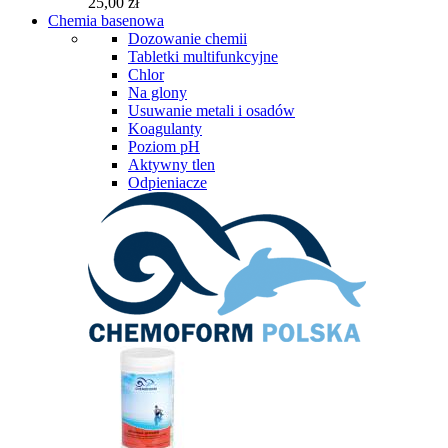
25,00 zł
Chemia basenowa
Dozowanie chemii
Tabletki multifunkcyjne
Chlor
Na glony
Usuwanie metali i osadów
Koagulanty
Poziom pH
Aktywny tlen
Odpieniacze