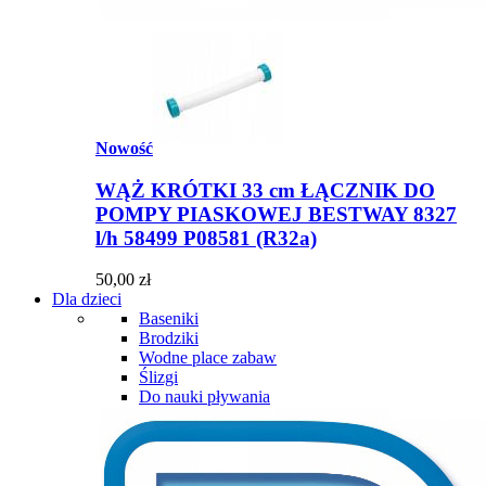
Nowość
WĄŻ KRÓTKI 33 cm ŁĄCZNIK DO
POMPY PIASKOWEJ BESTWAY 8327
l/h 58499 P08581 (R32a)
50,00 zł
Dla dzieci
Baseniki
Brodziki
Wodne place zabaw
Ślizgi
Do nauki pływania