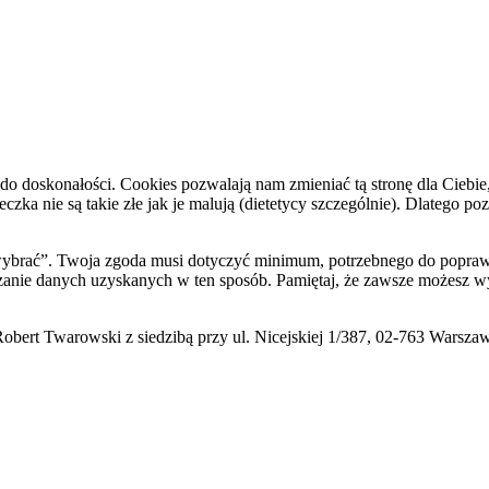
do doskonałości. Cookies pozwalają nam zmieniać tą stronę dla Ciebie
zka nie są takie złe jak je malują (dietetycy szczególnie). Dlatego po
i wybrać”. Twoja zgoda musi dotyczyć minimum, potrzebnego do poprawn
zanie danych uzyskanych w ten sposób. Pamiętaj, że zawsze możesz wy
ert Twarowski z siedzibą przy ul. Nicejskiej 1/387, 02-763 Warsza