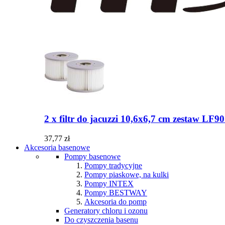
2 x filtr do jacuzzi 10,6x6,7 cm zestaw LF
37,77 zł
Akcesoria basenowe
Pompy basenowe
Pompy tradycyjne
Pompy piaskowe, na kulki
Pompy INTEX
Pompy BESTWAY
Akcesoria do pomp
Generatory chloru i ozonu
Do czyszczenia basenu