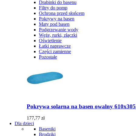
Drabinki do basenu
Filtry do pomp
Ochrona przed słońcem
Pokrywy na basen
Maty pod basen
Podgrzewanie wody
Węże, rurki, złączki
Oświetlenie
Łatki naprawcze
Części zamienne
Pozostałe
Pokrywa solarna na basen owalny 610x30
177,77 zł
Dla dzieci
Baseniki
Brodziki