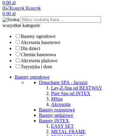
0,00 zł
0
Koszyk
0,00 zł
wszystkie kategorie
Baseny ogrodowe
Akcesoria basenowe
Dla dzieci
Chemia basenowa
Akcesoria plażowe
Turystyka i dom
Baseny ogrodowe
Dmuchane SPA - Jacuzzi
Lay-Z-Spa od BESTWAY
Pure Spa od INTEX
MSpa
Akcesoria
Baseny rozporowe
Baseny stelażowe
Baseny INTEX
EASY SET
METAL FRAME